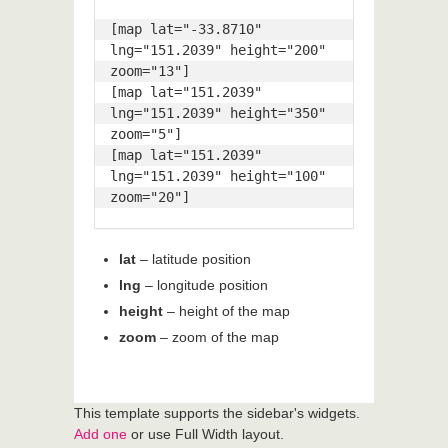
[map lat="-33.8710" 
lng="151.2039" height="200" 
zoom="13"]

[map lat="151.2039" 
lng="151.2039" height="350" 
zoom="5"]

[map lat="151.2039" 
lng="151.2039" height="100" 
zoom="20"]
lat
– latitude position
lng
– longitude position
height
– height of the map
zoom
– zoom of the map
This template supports the sidebar's widgets.
Add one
or use Full Width layout.