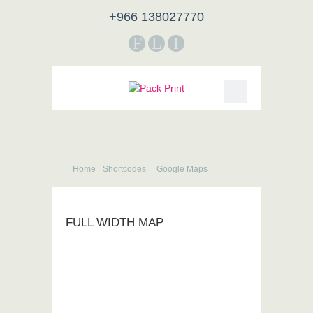
+966 138027770
F
L
I
Home
Shortcodes
Google Maps
FULL WIDTH MAP