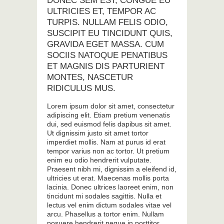
DONEC SEM EST, CONGUE EU
ULTRICIES ET, TEMPOR AC
TURPIS. NULLAM FELIS ODIO,
SUSCIPIT EU TINCIDUNT QUIS,
GRAVIDA EGET MASSA. CUM
SOCIIS NATOQUE PENATIBUS
ET MAGNIS DIS PARTURIENT
MONTES, NASCETUR
RIDICULUS MUS.
Lorem ipsum dolor sit amet, consectetur
adipiscing elit. Etiam pretium venenatis
dui, sed euismod felis dapibus sit amet.
Ut dignissim justo sit amet tortor
imperdiet mollis. Nam at purus id erat
tempor varius non ac tortor. Ut pretium
enim eu odio hendrerit vulputate.
Praesent nibh mi, dignissim a eleifend id,
ultricies ut erat. Maecenas mollis porta
lacinia. Donec ultrices laoreet enim, non
tincidunt mi sodales sagittis. Nulla et
lectus vel enim dictum sodales vitae vel
arcu. Phasellus a tortor enim. Nullam
posuere hendrerit neque in porttitor.